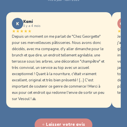
Kami
K
CA
il y a 4 mois
★★★★★
★★
Depuis un moment on me parlait de "Chez Georgette"
Je su
pour ses merveilleuses pâtisseries. Nous avons donc
j'ai p
décidés, avec ma compagne, d'y aller dimanche pour le
gâtea
brunch et que dire, un endroit tellement agréable, une
insta
terrasse sous les arbres, une décoration "champêtre" et
vesou
très convivial, un service au top avec un accueil
jamai
exceptionnel ! Quant à la nourriture, c'était vraiment
tout e
excellent, original et très bien présenté ! [...] C'est
de po
important de soutenir ce genre de commerce ! Merci à
pâtis
eux pour cet endroit qui redonne l'envie de sortir un peu
terras
sur Vesoul ! 🙏
⭐ Laisser votre avis