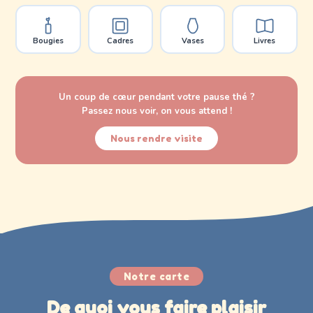
Bougies
Cadres
Vases
Livres
Un coup de cœur pendant votre pause thé ?
Passez nous voir, on vous attend !
Nous rendre visite
Notre carte
De quoi vous faire plaisir