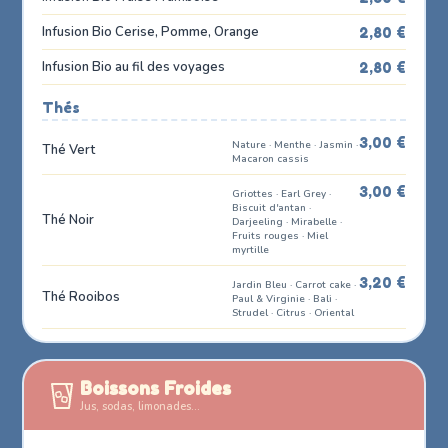
Infusion Bio Cerise, Pomme, Orange
2,80 €
Infusion Bio au fil des voyages
2,80 €
Thés
3,00 €
Nature · Menthe · Jasmin ·
Thé Vert
Macaron cassis
3,00 €
Griottes · Earl Grey ·
Biscuit d'antan ·
Thé Noir
Darjeeling · Mirabelle ·
Fruits rouges · Miel
myrtille
3,20 €
Jardin Bleu · Carrot cake ·
Thé Rooibos
Paul & Virginie · Bali ·
Strudel · Citrus · Oriental
Boissons Froides
Jus, sodas, limonades…