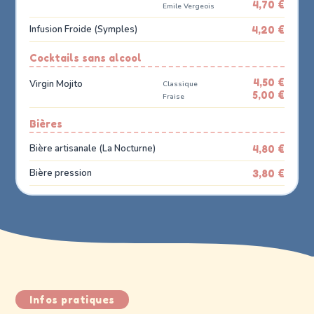
4,70 €
Emile Vergeois
Infusion Froide (Symples)
4,20 €
Cocktails sans alcool
4,50 €
Virgin Mojito
Classique
5,00 €
Fraise
Bières
Bière artisanale (La Nocturne)
4,80 €
Bière pression
3,80 €
Infos pratiques